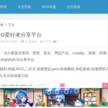
快报
次元导航
ACG动漫
次元游戏
游戏
正文
CG爱好者分享平台
24年09月28日
次元游戏
6729
0
：为大家提供资讯、壁纸、音乐、周边产品、cosplay、游戏、评测
内容的ACG分享平台。
次元福利,动漫,ACG,二次元,动漫周边,pixiv,绘画教程,单机游戏,动漫壁纸,
街,次元街动漫,C站