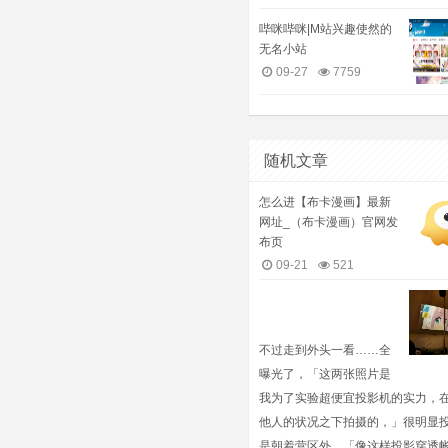
哔咪哔咪|M站兴趣使然的
无名小站
09-27
7759
随机文章
怎么进【布卡漫画】最新
网址_（布卡漫画）官网发
布页
09-21
521
不过走到外头一看……全
曝光了，「这两张照片是
我为了实验超便宜投影机的实力，
他人的状况之下拍摄的，」很明显
是朝着营区外，「像这样投影穿透