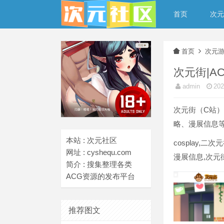
首页
次元
首页
次元
次元街|A
admin
20
次元街（C站）
略、漫展信息等
本站 : 次元社区
cosplay,二
网址 : cyshequ.com
漫展信息,次元
简介 : 搜集整理各类
ACG资源的发布平台
推荐图文