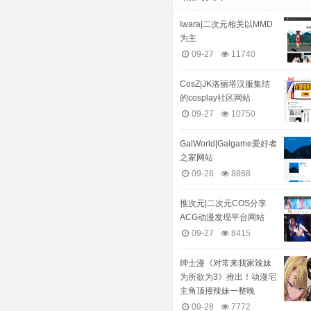
Iwara|二次元相关以MMD
为主
09-27
11740
CosZ|JK洛丽塔汉服集结
的cosplay社区网站
09-27
10750
GalWorld|Galgame爱好者
之家网站
09-28
8868
推次元|二次元COS分享
ACG动漫发现平台网站
09-27
8415
绅士漫《对常来我家辣妹
为所欲为3》推出！动漫宅
主角顶撞辣妹一整晚
09-28
7772