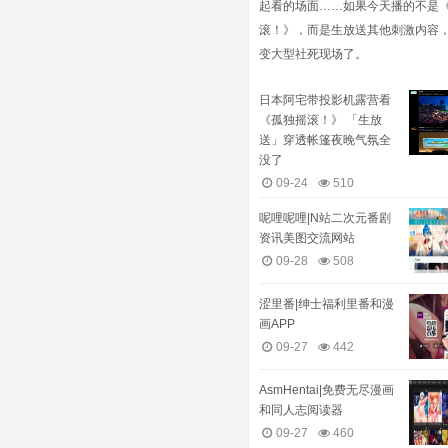
起看的场面……如果今天播的不是
滚！》，而是生放送其他刺激内容
变大型社死现场了。
日本阿宅带投影机露营看
《孤独摇滚！》 「生放
送」穿透帐篷夜晚气氛全
没了
09-24
510
呢哩呢哩|N站二次元番剧
资讯美图交流网站
09-28
508
涩里番|绅士福利里番和漫
画APP
09-27
442
AsmHentai|免费无尽漫画
和同人志阅读器
09-27
460