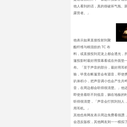
他人看到的话，真的很破坏气氛、
露营者。」
他表示如果直接投射到聚
酯纤维与棉混纺的 TC 布
料，或直接投到尼龙上都会透光，
篷投影时最好用萤幕看或在外面垫
布。「至于声音的部分，最好用耳
验，毕竟在帐篷里会有迴音，即使
叭体积小，把声音调小也会产生共
音，在周边都会听得很清楚。」他
即使坐着听不到低音，躺在地板的
听得很清楚，「声音会打扰到别人
用耳机。」
其他也有网友表示周边免费看很讚
会违反版权，其他网友则一一模拟