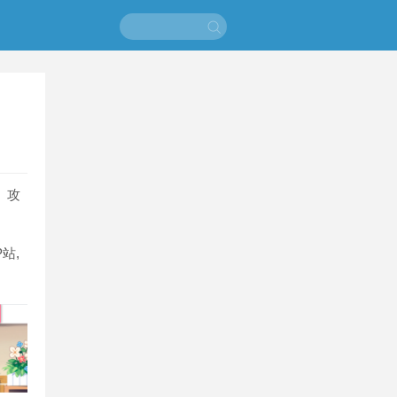
、攻
P站,