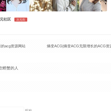
元社区
次元街
优秀的acg资源网站
吃螃蟹的人
昵称