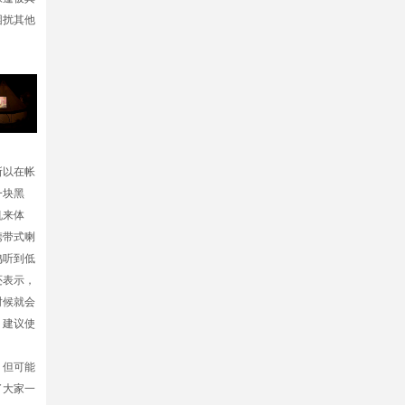
困扰其他
所以在帐
一块黑
机来体
携带式喇
鸣听到低
还表示，
时候就会
，建议使
，但可能
了大家一