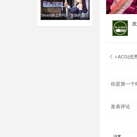
Steam紳士RPG《聖痕的亞莉亞》修女獻身拯救世界「舒吟」都精彩
次
i-ACG|
你是第一个
发表评论