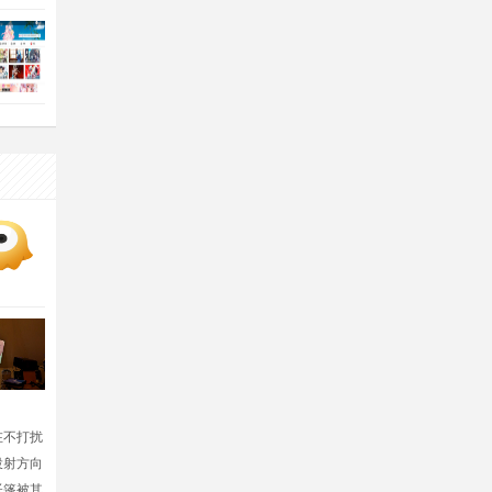
在不打扰
投射方向
帐篷被其