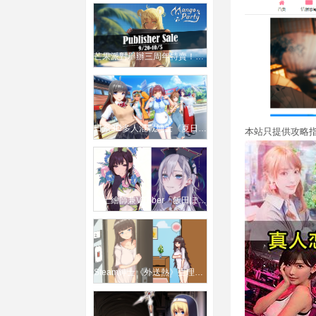
芒果派對舉辦三周年特賣！超過50款紳士遊戲折扣優惠 錢包乾了弟弟也哭了
日系3D多人混戰紳士《夏日假期》宣布製作海外版！
本站只提供攻略指
紳士繪師兼VTuber「飯田ぽち」宣布停止直播與工作、將專心養病
Steam紳士《外送熱》生理需求也能叫外送！「騎」上門餵飽飢渴女客人