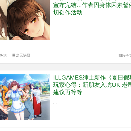
宣布完结...作者因身体因素暂
切创作活动
...
9-28
次元快报
阅读全
ILLGAMES绅士新作《夏日
玩家心得：新朋友入坑OK 老
建议再等等
...