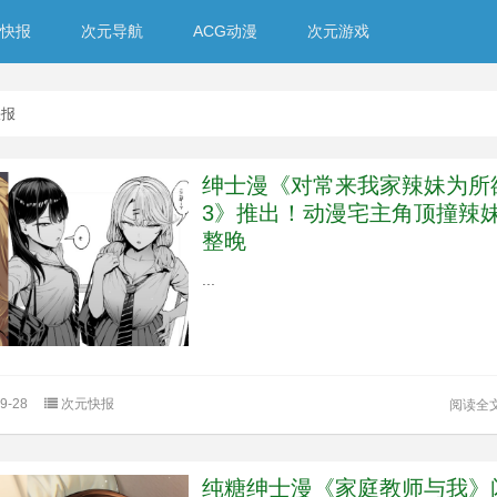
快报
次元导航
ACG动漫
次元游戏
快报
绅士漫《对常来我家辣妹为所
3》推出！动漫宅主角顶撞辣
整晚
...
9-28
次元快报
阅读全
纯糖绅士漫《家庭教师与我》