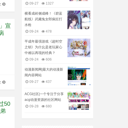
09-27
1327
文
横看成岭侧成峰！《碧蓝
航线》武藏兔女郎疯狂打
ち」宣
水枪
09-24
478
病
平成年最强游戏《超时空
之钥》为什幺是老玩家心
中难以再现的经典？
09-24
606
动漫新闻网|最大的动漫新
闻内容网站
09-27
437
文
ACG社区|一个专注于分享
acg动漫资源的社区网站
50
09-28
680
了弟