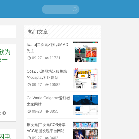
热门文章
Iwara|二次元相关以MMD
欲为
为主
09-27
11721
妹一
CosZ|JK洛丽塔汉服集结
的cosplay社区网站
09-27
10582
GalWorld|Galgame爱好者
之家网站
09-28
8855
文
推次元|二次元COS分享
ACG动漫发现平台网站
闪电
09-27
8403