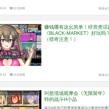
9-24
次元快报
阅读全
赚钱哪有这幺简单！经营类话
《BLACK-MARKET》好玩吗
（猎奇注意！）
...
9-24
次元快报
阅读全
叫慾现场观摩会《无限留年》
特的战斗H小品
战斗H近年已经逐渐发展成为小黄游中的重