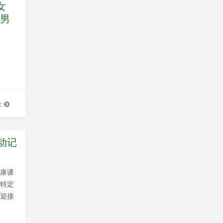
女
知男
文
动记
健康课
到特定
后迎接