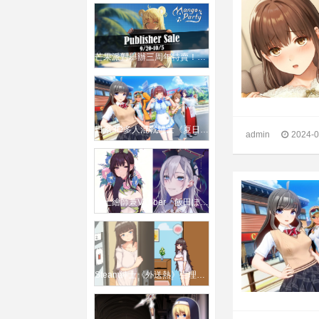
芒果派對舉辦三周年特賣！超過50款紳士遊戲折扣優惠 錢包乾了弟弟也哭了
日系3D多人混戰紳士《夏日假期》宣布製作海外版！
admin
2024-0
紳士繪師兼VTuber「飯田ぽち」宣布停止直播與工作、將專心養病
Steam紳士《外送熱》生理需求也能叫外送！「騎」上門餵飽飢渴女客人