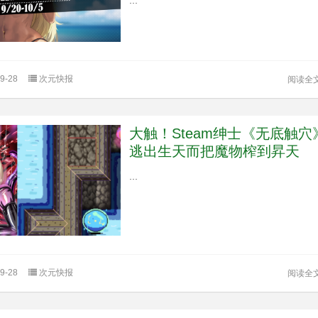
9-28
次元快报
阅读全
大触！Steam绅士《无底触穴
逃出生天而把魔物榨到昇天
...
9-28
次元快报
阅读全