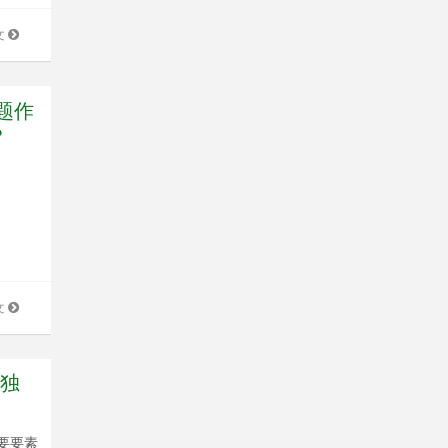
文
题作
？
文
 独
要要素