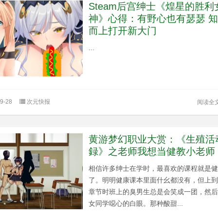
Steam后宫绅士《煌星的胜利
神》心得：有野心也有瑟瑟 
而上打开新大门
...
9-28
次元快报
阅读全
黄游梦幻职业大赏：《生殖活
録》之老师我想当健教小老师
相信许多绅士在学时，最喜欢的课程就是
了。明明健康课本里面什幺都没有，但上
章节时班上的臭男生总是会笑成一团，然
女同学噁心的白眼。那种酸甜...