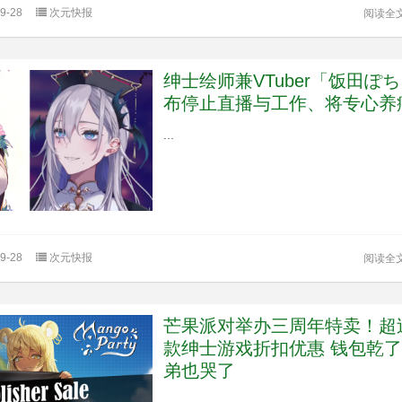
9-28
次元快报
阅读全
绅士绘师兼VTuber「饭田ぽ
布停止直播与工作、将专心养
...
9-28
次元快报
阅读全
芒果派对举办三周年特卖！超过
款绅士游戏折扣优惠 钱包乾
弟也哭了
...