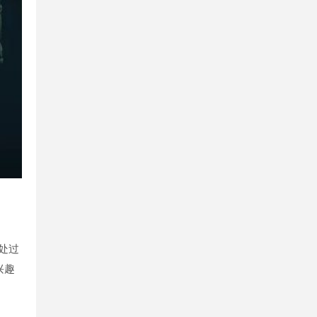
处过
兴趣