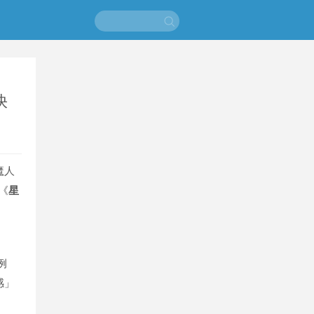
快
魔人
《
星
例
感」