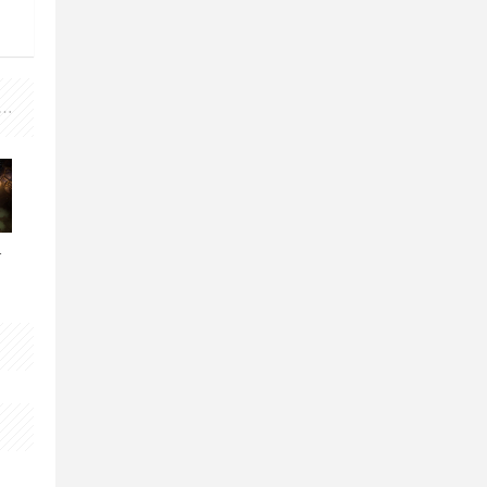
属网红公司UUUM难逃亏损宣布卖身 由日本广告集团Freakout收购
念的即时战术游戏