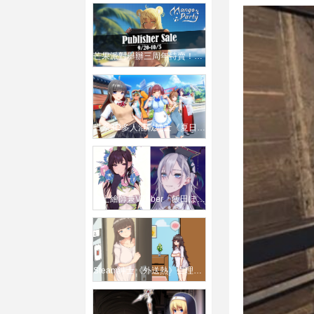
芒果派對舉辦三周年特賣！超過50款紳士遊戲折扣優惠 錢包乾了弟弟也哭了
日系3D多人混戰紳士《夏日假期》宣布製作海外版！
紳士繪師兼VTuber「飯田ぽち」宣布停止直播與工作、將專心養病
Steam紳士《外送熱》生理需求也能叫外送！「騎」上門餵飽飢渴女客人