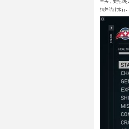
里头，要把到少
姻并结伴旅行…