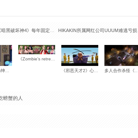
神4》每年固定发大型DLC 注重本作长期发展
HIKAKIN所
《Zombie’s retreat》殭尸末日时要做什幺？有没有空？要来开后宫吗？
大触！Steam绅士《无底触穴》为逃出生天而把魔物榨到昇天
《邪恶天才2》心得：金玉其外败絮其中，一点都不天才的坏蛋模拟器
多人合作杀怪《红色至日2》试玩：画虎不成反类犬，残
吃螃蟹的人