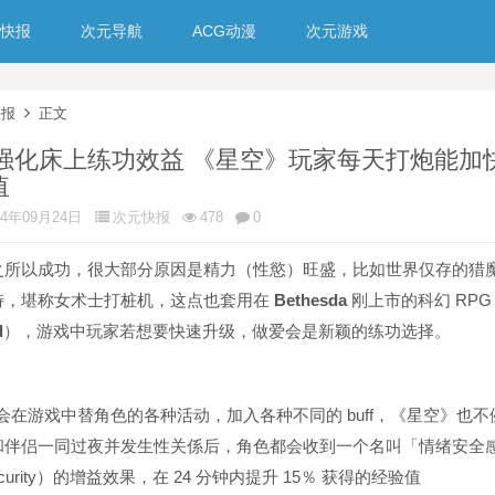
快报
次元导航
ACG动漫
次元游戏
快报
正文
sda强化床上练功效益 《星空》玩家每天打炮能加
值
24年09月24日
次元快报
478
0
之所以成功，很大部分原因是精力（性慾）旺盛，比如世界仅存的猎
特，堪称女术士打桩机，这点也套用在
Bethesda
刚上市的科幻 RPG
d
），游戏中玩家若想要快速升级，做爱会是新颖的练功选择。
 过去会在游戏中替角色的各种活动，加入各种不同的 buff，《星空》也不
和伴侣一同过夜并发生性关係后，角色都会收到一个名叫「情绪安全
l security）的增益效果，在 24 分钟内提升 15％ 获得的经验值