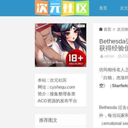
首页
次元
首页
次元
Bethe
获得经验
admin
20
坊间相传名人
「白狼」杰洛
本站 : 次元社区
空
》（
Starfiel
网址 : cyshequ.com
简介 : 搜集整理各类
ACG资源的发布平台
Bethesda
外，每当玩家
推荐图文
（emotiona