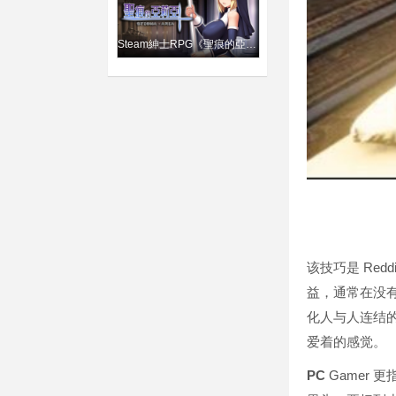
Steam紳士RPG《聖痕的亞莉亞》修女獻身拯救世界「舒吟」都精彩
该技巧是 Red
益，通常在没有伴
化人与人连结
爱着的感觉。
PC
Gamer