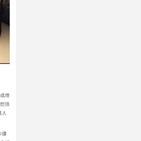
加成增
然想强
被人
步骤