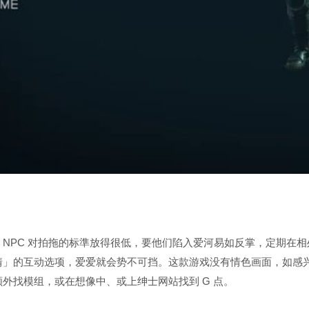
NPC 对拍拖的标準放得很低，要他们陷入爱河易如反掌，定期在相
情」的互动选项，爱爱就会势不可挡。这款游戏没有情色画面，如感
外找模组，或在想像中、或上绅士网站找到 G 点。