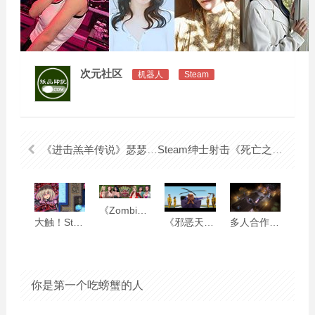
次元社区
机器人
Steam
《进击羔羊传说》瑟瑟更新评测：便便多样化教主更斜槓 繁衍教徒成为宝可梦大C父
Steam绅士射击《死亡之种：甜蜜之家》DLC心得：偶像大湿既后宫也牛头人
《Zombie’s retreat》殭尸末日时要做什幺？有没有空？要来开后宫吗？
大触！Steam绅士《无底触穴》为逃出生天而把魔物榨到昇天
《邪恶天才2》心得：金玉其外败絮其中，一点都不天才的坏蛋模拟器
多人合作杀怪《红色至日2》试玩：画虎不成反类犬，残念的即时战术游戏
你是第一个吃螃蟹的人