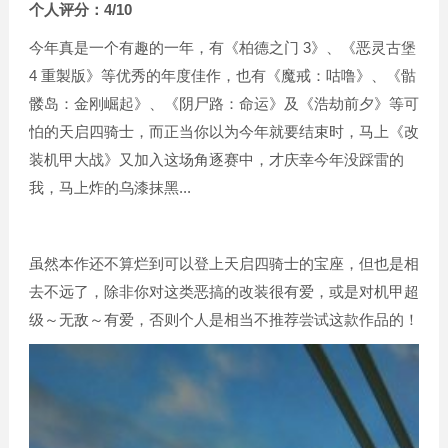
个人评分：4/10
今年真是一个有趣的一年，有《柏德之门 3》、《恶灵古堡
4 重製版》等优秀的年度佳作，也有《魔戒：咕噜》、《骷
髅岛：金刚崛起》、《阴尸路：命运》及《浩劫前夕》等可
怕的天启四骑士，而正当你以为今年就要结束时，马上《改
装机甲大战》又加入这场角逐赛中，才庆幸今年没踩雷的
我，马上炸的乌漆抹黑...
虽然本作还不算烂到可以登上天启四骑士的宝座，但也是相
去不远了，除非你对这类恶搞的改装很有爱，或是对机甲超
级～无敌～有爱，否则个人是相当不推荐尝试这款作品的！