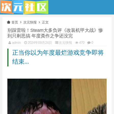
首页
次元快报
正文
别踩雷啦！Steam大多负评《改装机甲大战》惨
到只剩恶搞 年度粪作之争还没完
admin
2024年09月24日
次元快报
470
0
正当你以为年度最烂游戏竞争即将
结束...